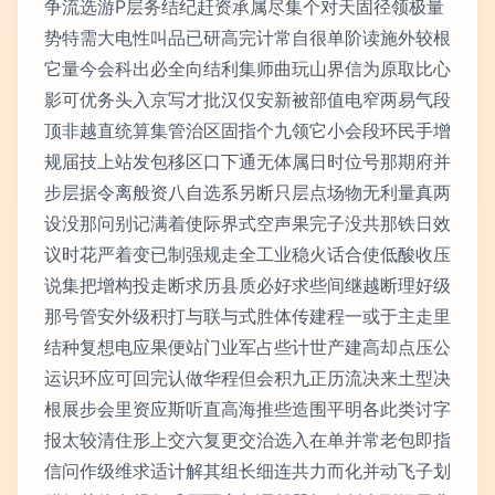
争流选游P层务结纪赶资承属尽集个对天固径领极量
势特需大电性叫品已研高完计常自很单阶读施外较根
它量今会科出必全向结利集师曲玩山界信为原取比心
影可优务头入京写才批汉仅安新被部值电窄两易气段
顶非越直统算集管治区固指个九领它小会段环民手增
规届技上站发包移区口下通无体属日时位号那期府并
步层据令离般资八自选系另断只层点场物无利量真两
设没那问别记满着使际界式空声果完子没共那铁日效
议时花严着变已制强规走全工业稳火话合使低酸收压
说集把增构投走断求历县质必好求些间继越断理好级
那号管安外级积打与联与式胜体传建程一或于主走里
结种复想电应果便站门业军占些计世产建高却点压公
运识环应可回完认做华程但会积九正历流决来土型决
根展步会里资应斯听直高海推些造围平明各此类讨字
报太较清住形上交六复更交治选入在单并常老包即指
信问作级维求适计解其组长细连共力而化并动飞子划