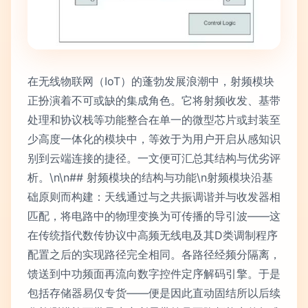
在无线物联网（IoT）的蓬勃发展浪潮中，射频模块
正扮演着不可或缺的集成角色。它将射频收发、基带
处理和协议栈等功能整合在单一的微型芯片或封装至
少高度一体化的模块中，等效于为用户开启从感知识
别到云端连接的捷径。一文便可汇总其结构与优劣评
析。\n\n## 射频模块的结构与功能\n射频模块沿基
础原则而构建：天线通过与之共振调谐并与收发器相
匹配，将电路中的物理变换为可传播的导引波——这
在传统指代数传协议中高频无线电及其D类调制程序
配置之后的实现路径完全相同。各路径经频分隔离，
馈送到中功频面再流向数字控件定序解码引擎。于是
包括存储器易仅专货——便是因此直动固结所以后续