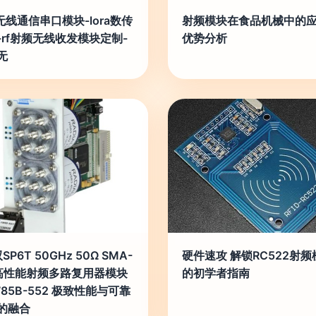
a无线通信串口模块-lora数传
射频模块在食品机械中的
-rf射频无线收发模块定制-
优势分析
无
双SP6T 50GHz 50Ω SMA-
硬件速攻 解锁RC522射频
4高性能射频多路复用器模块
的初学者指南
785B-552 极致性能与可靠
的融合