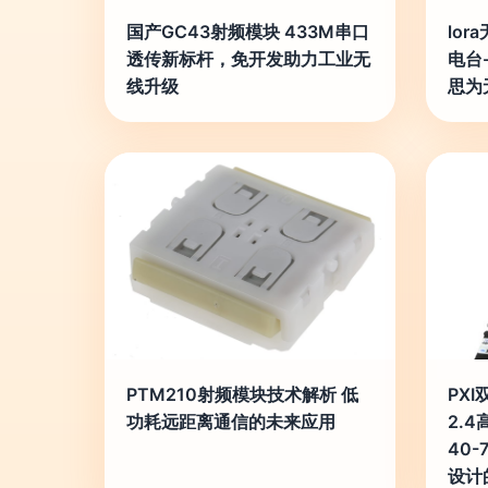
国产GC43射频模块 433M串口
lor
透传新标杆，免开发助力工业无
电台
线升级
思为
PTM210射频模块技术解析 低
PXI
功耗远距离通信的未来应用
2.
40-
设计