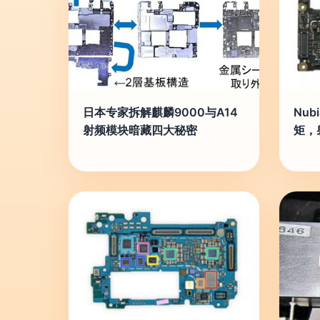
日本专家拆解麒麟9000与A14
Nu
射频模块暗藏四大秘密
矩，