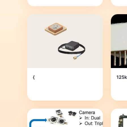
{
125