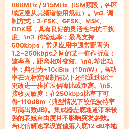
868MHz / 915MHz（ISM频段，各区
域应遵从其频谱使用规范）。\n2.
调
制方式
：2-FSK、GFSK、MSK、
OOK等，具有良好的灵活性与抗干扰
度。\n3.
传输速率
：最高支持
600kbps，常见应用中通常配置为
1.2~250kbps之间的某一值作折衷：
速率高，距离相对变短。\n4.
输出功
率
：典型为+10dBm（10mW）, 高功
率在无标定限制情况下还能通过设计
更改进一步扩展信噪比或距离。\n5.
接收灵敏度
：在250kbps比率下可
得-110dBm（典型情况下较低波特率
可高出数dB)。集成器差底通道带来较
强的衰减自由度且不影响突发参数。
若此信解速率设置值落入底12 dB本地