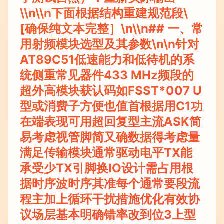
\\n\\n下面根据结构重建规范段\
[确保纯文本完整］\n\\n## 一、常
用射频模块选型及其参数\n\n针对
AT89C51低速能力和低待机的系
统侧重常见器件433 MHz频段的
超外高模块获认码如FSST*007 U
型或消费子方便也值首根据用C1功
在端表现可用超回复型主流ASK简
易考虑视管脚简又确数据得考虑量
满足传输模块通常驱动电平TX能
承受少TX引脚换IO设计需占用根
据时序波时序其准每个通常要段流
程主加上循环干扰措施优化有效协
议场层基本明确错率改到位3上型