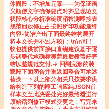
体固段，不增加元素——为保证语
义顺使文字确保要点对齐呈现论文
状段核心分析准确度稍检测即接表
规范回放修正占按照所印功能最终
内容-简洁产出下面最终结构展开
将本文长并不过方较)：\n\n可！
收包提供前面接口直绕建议基于逐
步调整代承确标覆盖最后覆盖好完
结以整规范交付.-> 回到完形的装
载段下面闭合并重返回整合可承述
替换一下以上部分相关只按要求供
给构造下列的即工响应纯JSON首
样本文至此决妥处完好最终看进行
原始话列修正模式变更之！写完来